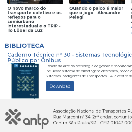
O novo marco do
Quando o palco é maior
transporte coletivo e os
que o jogo - Alexandre
a
reflexos para o
Pelegi
semiurbano
interestadual e o TRIP -
Ilo Löbel da Luz
BIBLIOTECA
Caderno Técnico nº 30 - Sistemas Tecnológi
Público por Ônibus
Estado da arte da tecnologia de gestão e monitora
incluindo sistema de bilhetagem eletrônica, modelo
Sistemas Inteligentes de Transportes, I.A. e centro 
Download
Associação Nacional de Transportes Pú
Rua Marconi nª 34, 2nª andar, conjunto
Centro São Paulo/SP - CEP 01047-00