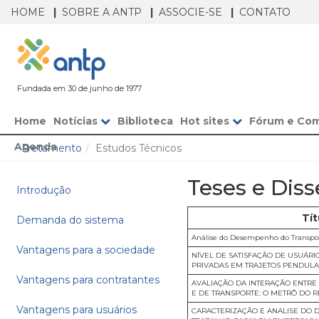
HOME
SOBRE A ANTP
ASSOCIE-SE
CONTATO
Fundada em 30 de junho de 1977
Home
Notícias
Biblioteca
Hot sites
Fórum e Co
Agenda
Fretamento
Estudos Técnicos
Teses e Diss
Introdução
Tít
Demanda do sistema
Análise do Desempenho do Transpor
Vantagens para a sociedade
NÍVEL DE SATISFAÇÃO DE USUÁRI
PRIVADAS EM TRAJETOS PENDULA
Vantagens para contratantes
AVALIAÇÃO DA INTERAÇÃO ENTR
E DE TRANSPORTE: O METRÔ DO R
Vantagens para usuários
CARACTERIZAÇÃO E ANALISE DO 