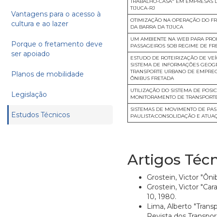
TRABALHO-CASA" EM EMPRESAS 
TIJUCA-RJ
Vantagens para o acesso à
OTIMIZAÇÃO NA OPERAÇÃO DO FR
cultura e ao lazer
DA BARRA DA TIJUCA
UM AMBIENTE NA WEB PARA PRO
Porque o fretamento deve
PASSAGEIROS SOB REGIME DE F
ser apoiado
ESTUDO DE ROTEIRIZAÇÃO DE VE
SISTEMA DE INFORMAÇÕES GEOGR
TRANSPORTE URBANO DE EMPREG
Planos de mobilidade
ÔNIBUS FRETADA
UTILIZAÇÃO DO SISTEMA DE POS
Legislação
MONITORAMENTO DE TRANSPORT
SISTEMAS DE MOVIMENTO DE PA
Estudos Técnicos
PAULISTA:CONSOLIDAÇÃO E ATUA
Artigos Téc
Grostein, Victor "Ôni
Grostein, Victor "Car
10, 1980.
Lima, Alberto "Trans
Revista dos Transport